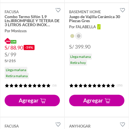
FACUSA
BASEMENT HOME
Combo Termo Sifón 1.9
Juego de Vajilla Cerámica 30
Lts.IRROMPIBLE Y TETERA DE
Piezas Gres
3 LITROS ACERO INOX
Por FALABELLA
GARANTIA
Por Monissos
S/ 399.90
S/ 88.90
-59%
S/ 99
Llega mañana
S/ 215
Retira hoy
Llega mañana
Retira mañana
(16)
(250)
Agregar
Agregar
FACUSA
ANYHOGAR