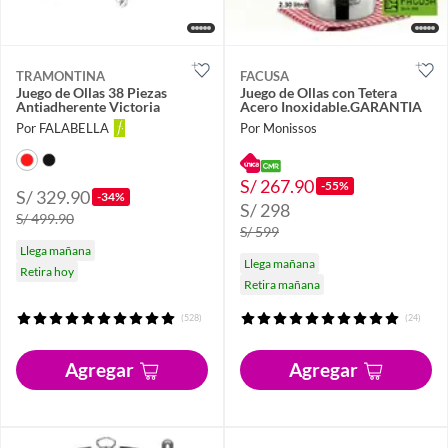
TRAMONTINA
FACUSA
Juego de Ollas 38 Piezas
Juego de Ollas con Tetera
Antiadherente Victoria
Acero Inoxidable.GARANTIA
Por FALABELLA
Por Monissos
S/ 267.90
-55%
S/ 329.90
-34%
S/ 298
S/ 499.90
S/ 599
Llega mañana
Llega mañana
Retira hoy
Retira mañana
(528)
(24)
Agregar
Agregar