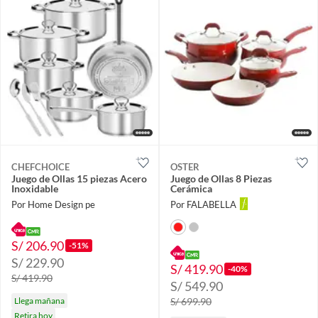
CHEFCHOICE
OSTER
Juego de Ollas 15 piezas Acero
Juego de Ollas 8 Piezas
Inoxidable
Cerámica
Por Home Design pe
Por FALABELLA
S/ 206.90
-51%
S/ 229.90
S/ 419.90
-40%
S/ 419.90
S/ 549.90
Llega mañana
S/ 699.90
Retira hoy