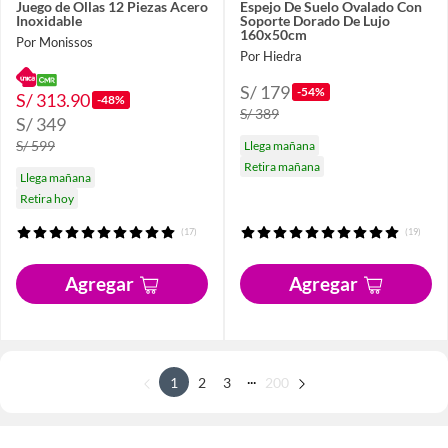
Juego de Ollas 12 Piezas Acero
Espejo De Suelo Ovalado Con
Inoxidable
Soporte Dorado De Lujo
160x50cm
Por Monissos
Por Hiedra
S/ 179
-54%
S/ 313.90
-48%
S/ 389
S/ 349
S/ 599
Llega mañana
Retira mañana
Llega mañana
Retira hoy
(17)
(19)
Agregar
Agregar
...
1
2
3
200