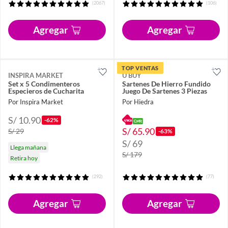
(2067)
(106)
Agregar
Agregar
TOP VENTAS
INSPIRA MARKET
U BUY
Set x 5 Condimenteros
Sartenes De Hierro Fundido
Especieros de Cucharita
Juego De Sartenes 3 Piezas
Por Inspira Market
Por Hiedra
S/ 10.90
-62%
S/ 65.90
S/ 29
-63%
S/ 69
Llega mañana
S/ 179
Retira hoy
(292)
(77)
Agregar
Agregar