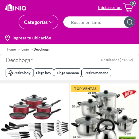
Inicia sesión
Categorías
Search
Bar
location-
Ingresa tu ubicación
icon
Home
Linio
Decohogar
Decohogar
Resultados
(
71632
)
Retira hoy
Llega hoy
Llega mañana
Retira mañana
TOP VENTAS