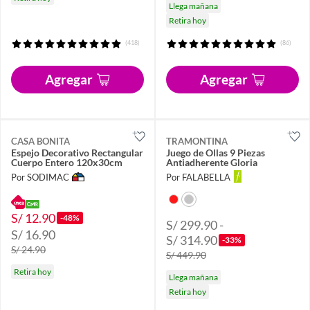
Llega mañana
Retira hoy
(418)
(86)
Agregar
Agregar
CASA BONITA
TRAMONTINA
Espejo Decorativo Rectangular
Juego de Ollas 9 Piezas
Cuerpo Entero 120x30cm
Antiadherente Gloria
Por SODIMAC
Por FALABELLA
S/ 12.90
-48%
S/ 299.90 -
S/ 16.90
S/ 314.90
-33%
S/ 24.90
S/ 449.90
Retira hoy
Llega mañana
Retira hoy